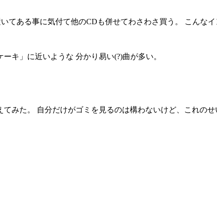
n に置いてある事に気付て他のCDも併せてわさわさ買う。 こ
キ」に近いような 分かり易い(?)曲が多い。
。 自分だけがゴミを見るのは構わないけど、これのせいで goo