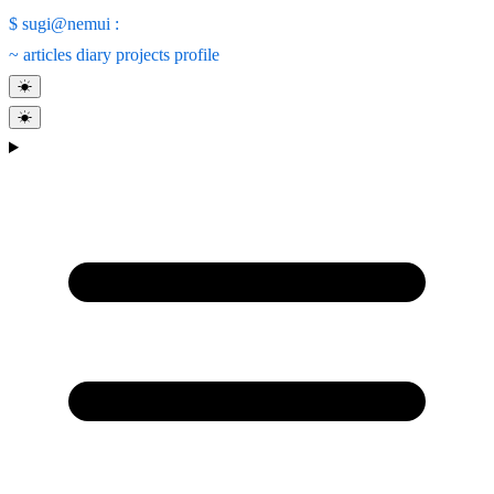
$
sugi@nemui
:
~
articles
diary
projects
profile
☀
☀