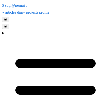
$
sugi@nemui
:
~
articles
diary
projects
profile
☀
☀