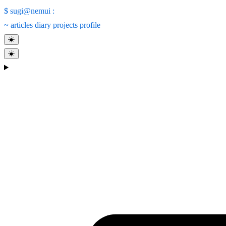
$
sugi@nemui
:
~
articles
diary
projects
profile
☀
☀