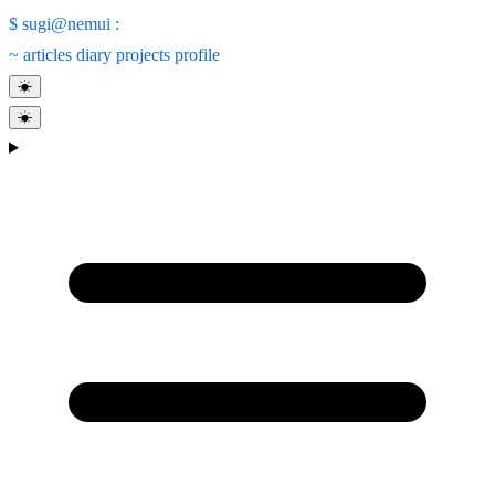
$
sugi@nemui
:
~
articles
diary
projects
profile
☀
☀