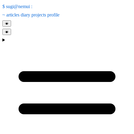
$
sugi@nemui
:
~
articles
diary
projects
profile
☀
☀