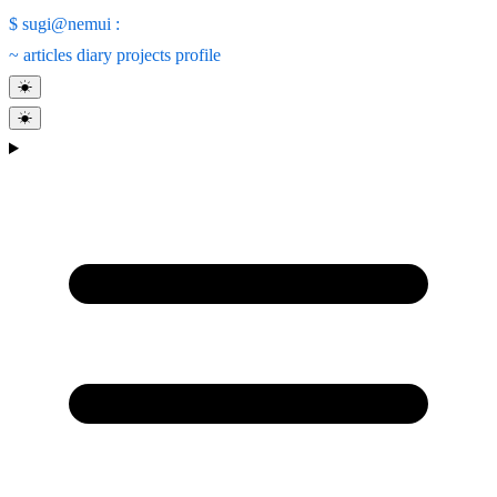
$
sugi@nemui
:
~
articles
diary
projects
profile
☀
☀