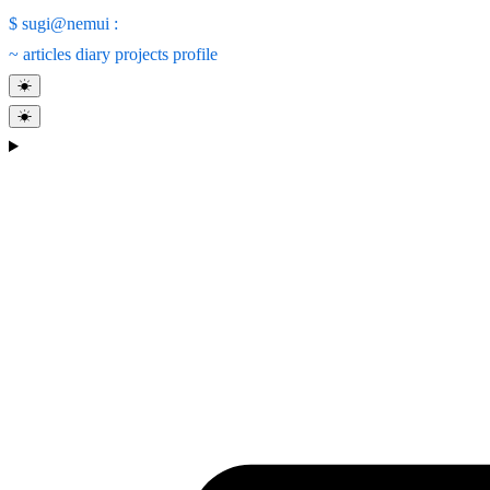
$
sugi@nemui
:
~
articles
diary
projects
profile
☀
☀