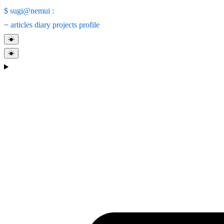
$
sugi@nemui
:
~
articles
diary
projects
profile
☀
☀