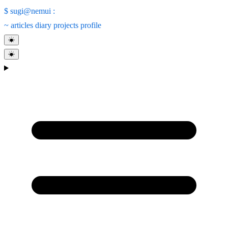
$
sugi@nemui
:
~
articles
diary
projects
profile
☀
☀