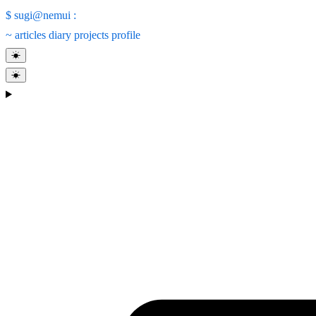
$
sugi@nemui
:
~
articles
diary
projects
profile
☀
☀