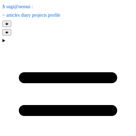
$
sugi@nemui
:
~
articles
diary
projects
profile
☀
☀