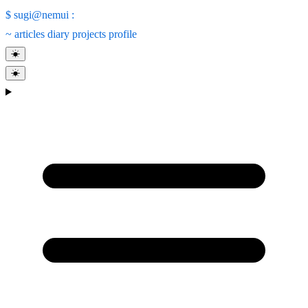
$
sugi@nemui
:
~
articles
diary
projects
profile
☀
☀