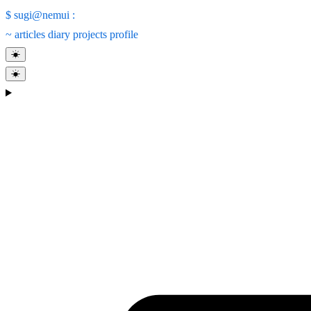
$
sugi@nemui
:
~
articles
diary
projects
profile
☀
☀