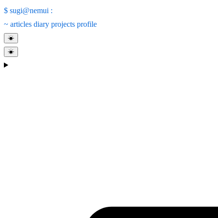
$
sugi@nemui
:
~
articles
diary
projects
profile
☀
☀