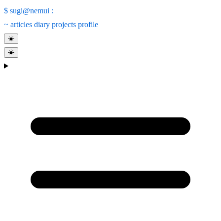
$
sugi@nemui
:
~
articles
diary
projects
profile
☀
☀