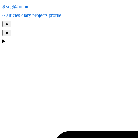
$
sugi@nemui
:
~
articles
diary
projects
profile
☀
☀