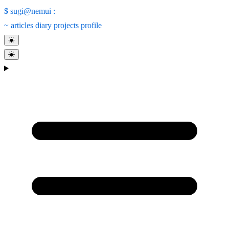
$
sugi@nemui
:
~
articles
diary
projects
profile
☀
☀