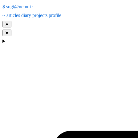
$
sugi@nemui
:
~
articles
diary
projects
profile
☀
☀