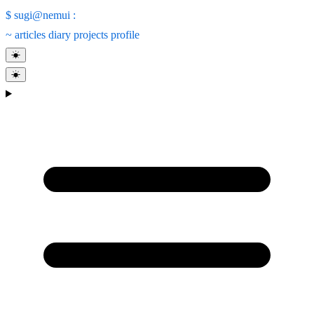
$
sugi@nemui
:
~
articles
diary
projects
profile
☀
☀