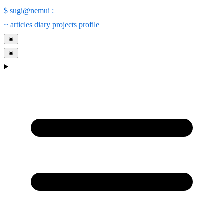
$
sugi@nemui
:
~
articles
diary
projects
profile
☀
☀