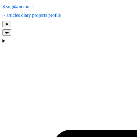
$
sugi@nemui
:
~
articles
diary
projects
profile
☀
☀