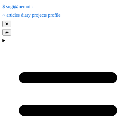
$
sugi@nemui
:
~
articles
diary
projects
profile
☀
☀