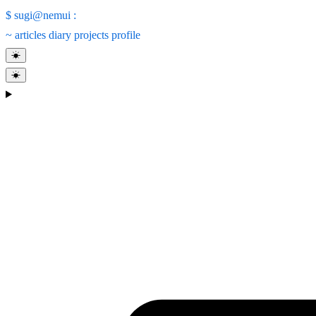
$
sugi@nemui
:
~
articles
diary
projects
profile
☀
☀