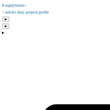
$
sugi@nemui
:
~
articles
diary
projects
profile
☀
☀