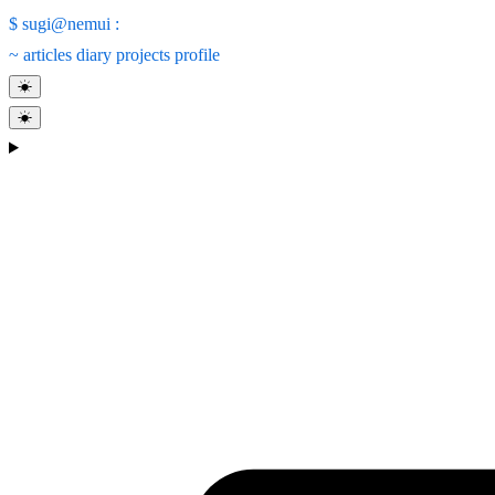
$
sugi@nemui
:
~
articles
diary
projects
profile
☀
☀