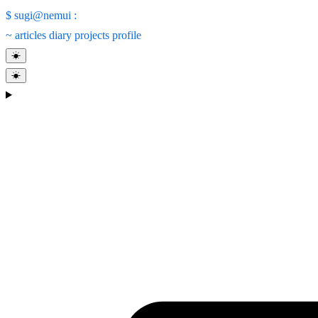
$
sugi@nemui
:
~
articles
diary
projects
profile
☀
☀