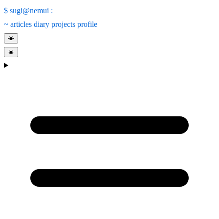
$
sugi@nemui
:
~
articles
diary
projects
profile
☀
☀