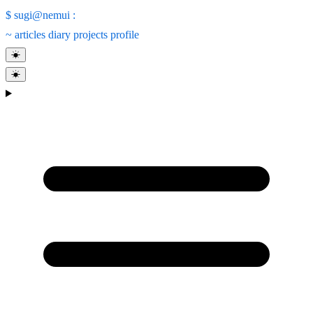
$
sugi@nemui
:
~
articles
diary
projects
profile
☀
☀