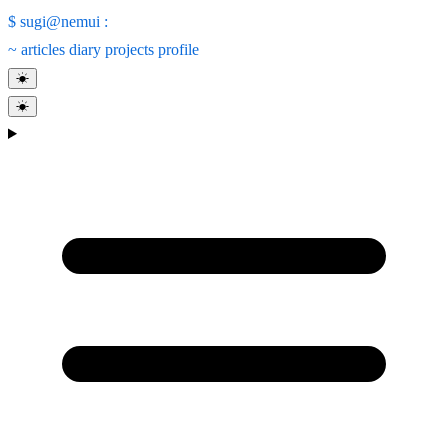
$
sugi@nemui
:
~
articles
diary
projects
profile
☀
☀