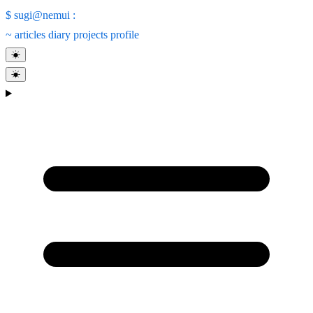
$
sugi@nemui
:
~
articles
diary
projects
profile
☀
☀