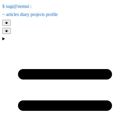
$
sugi@nemui
:
~
articles
diary
projects
profile
☀
☀