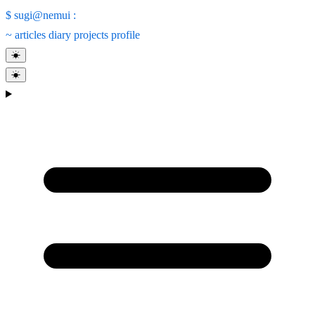
$
sugi@nemui
:
~
articles
diary
projects
profile
☀
☀