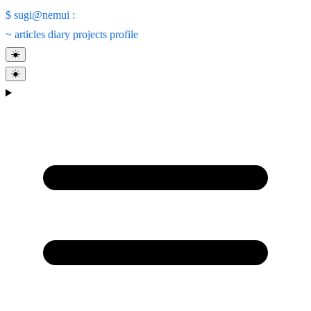
$
sugi@nemui
:
~
articles
diary
projects
profile
☀
☀