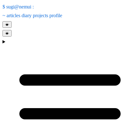
$
sugi@nemui
:
~
articles
diary
projects
profile
☀
☀