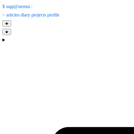
$
sugi@nemui
:
~
articles
diary
projects
profile
☀
☀