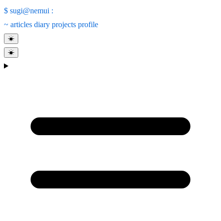
$
sugi@nemui
:
~
articles
diary
projects
profile
☀
☀