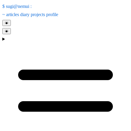
$
sugi@nemui
:
~
articles
diary
projects
profile
☀
☀