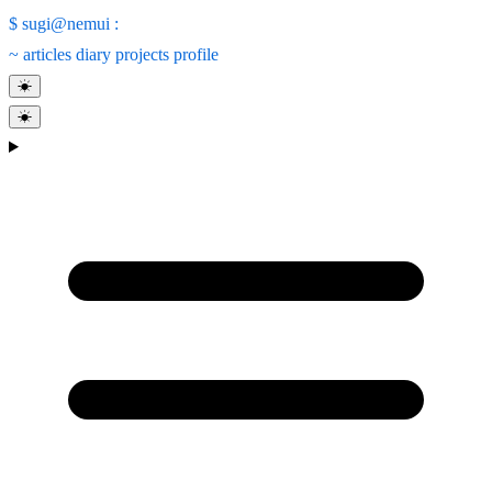
$
sugi@nemui
:
~
articles
diary
projects
profile
☀
☀