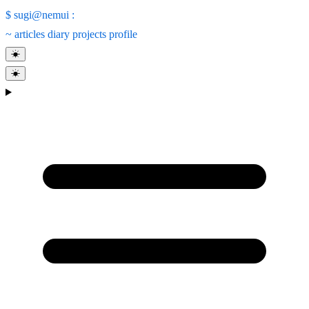
$
sugi@nemui
:
~
articles
diary
projects
profile
☀
☀